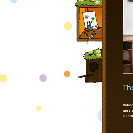
Th
Bühne 
unsere
als sc