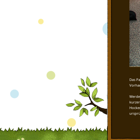
Das Pa
Vorhan
Werden
kurzer
Hocker
ursprü